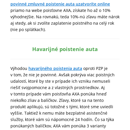
povinné zmluvné poistenie auta uzatvoríte online
priamo na webe poisťovne AXA, získate ho až o 10%
výhodnejšie. Na rovnakú, teda 10%-nú zľavu máte nárok
aj vtedy, ak si zvolíte zaplatenie poistného na celý rok
(nie po splátkach).
Havarijné poistenie auta
Výhodou
havarijného poistenia auta
oproti PZP je
v tom, že nie je povinné. Avšak pokrýva viac poistných
udalostí, ktoré by ste v prípade ich vzniku nemuseli
riešiť svojpomocne a z vlastných prostriedkov. Aj
v tomto prípade vám poisťovňa AXA ponúka hneď
niekoľko zliav a balíčkov. Zľavy, ktoré sa na tento
produkt aplikujú, sú totožné s tými, ktoré sme uviedli
vyššie. Taktiež k nemu máte bezplatné asistenčné
služby, ktoré vám sú nápomocné 24 hodín. Čo sa týka
ponúkaných balíčkov, AXA vám ponúka 3 varianty