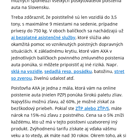
možných spomedzi všetkých poskytovateľov poistenia
auta na Slovensku.
Treba zdôrazniť, že poistiteľné sú len vozidlá do 3,5
tony, s maximálne 9 miestami na sedenie, prípadne
prívesy do 750 kg. V oboch balíčkoch sa nachádzajú už
aj bezplatné asistenčné služby
, ktoré slúžia ako
okamžitá pomoc vo vzniknutých poistných dopravných
situáciách. K základnému krytiu, ktoré vám AXA v
jednotlivých balíčkoch povinného zmluvného poistenia
auta ponúka, si môžete pripoistiť aj iné riziká. Napr.
sklá na vozidle
,
sedadlá resp. posádku
, batožinu,
stret
so zverou
, živelnú udalosť atď.
Poisťovňa AXA je jedna z mála, ktorá vám na online
poistenie auta (nielen PZP) ponúka širokú paletu zliav.
Najvyššiu možnú zľavu, až 60%, je možné získať za
bezškodový priebeh. Pokiaľ ste
ZŤP alebo ZŤP/S
, máte
nárok na 15%-nú zľavu z poistného. Cena sa o 5% zníži
každému, kto už má v tejto poisťovni uzatvorený iný
produkt. Zvýhodnenú tarifu získate aj vďaka vášmu
veku a to vtedy, ak máte nad 30 rokov. Okrem toho, ak si