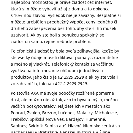
najlepšou možnosťou je práve žiadosť cez internet,
ktorú si môžete vybaviť už aj z domu a to dokonca
s 10%-nou zľavou. Výsledok nie je záväzný. Bezplatne si
môžete urobiť len predbežný výpočet ceny jedného či
druhého zabezpečenia bez toho, aby ste si ho museli
uzatvoriť. Ak by ste boli s ponukou spokojný, so
žiadosťou samozrejme nebude problém.
Telefonická žiadosť by bola oveľa zdĺhavejšia, keďže by
ste všetky údaje museli diktovať pomaly, zrozumiteľne
a možno aj viackrát. Telefonický kontakt sa väčšinou
využíva na informovanie ohľadom jednotlivých
produktov. Jeho číslo je
02 2929 2929
a ak by ste volali
zo zahraničia, tak na
+421 2 2929 2929
.
Poisťovňa AXA má svoje pobočky rozšírené pomerne
dosť, ale možno nie až tak, ako to býva u iných, možno
väčších poskytovateľov. Nájdete ich v mestách ako
Poprad, Zvolen, Brezno, Lučenec, Malacky, Michalovce,
Trebišov, Spišská Nová Ves, Bardejov, Humenné,
Sabinov, Svidník, Senica atď. Hlavné klientske centrá sa
nachádzajú v Bratislave, Banskej Bystrici a v Žiline.