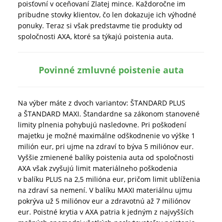
poisťovní v oceňovaní Zlatej mince. Každoročne im
pribudne stovky klientov, čo len dokazuje ich výhodné
ponuky. Teraz si však predstavme tie produkty od
spoločnosti AXA, ktoré sa týkajú poistenia auta.
Povinné zmluvné poistenie auta
Na výber máte z dvoch variantov: ŠTANDARD PLUS
a ŠTANDARD MAXI. Štandardne sa zákonom stanovené
limity plnenia pohybujú nasledovne. Pri poškodení
majetku je možné maximálne odškodnenie vo výške 1
milión eur, pri ujme na zdraví to býva 5 miliónov eur.
Vyššie zmienené balíky poistenia auta od spoločnosti
AXA však zvyšujú limit materiálneho poškodenia
v balíku PLUS na 2,5 milióna eur, pričom limit ublíženia
na zdraví sa nemení. V balíku MAXI materiálnu ujmu
pokrýva už 5 miliónov eur a zdravotnú až 7 miliónov
eur. Poistné krytia v AXA patria k jedným z najvyšších