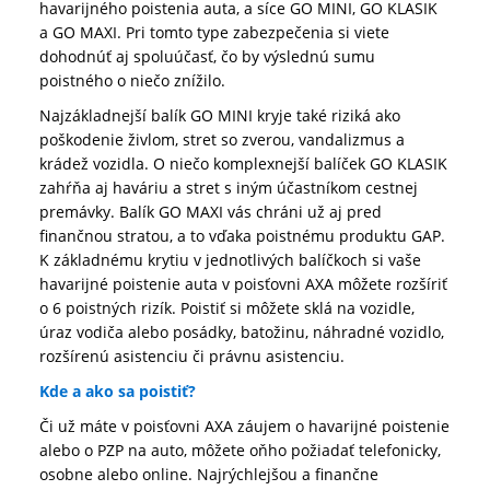
havarijného poistenia auta, a síce GO MINI, GO KLASIK
a GO MAXI. Pri tomto type zabezpečenia si viete
dohodnúť aj spoluúčasť, čo by výslednú sumu
poistného o niečo znížilo.
Najzákladnejší balík GO MINI kryje také riziká ako
poškodenie živlom, stret so zverou, vandalizmus a
krádež vozidla. O niečo komplexnejší balíček GO KLASIK
zahŕňa aj haváriu a stret s iným účastníkom cestnej
premávky. Balík GO MAXI vás chráni už aj pred
finančnou stratou, a to vďaka poistnému produktu GAP.
K základnému krytiu v jednotlivých balíčkoch si vaše
havarijné poistenie auta v poisťovni AXA môžete rozšíriť
o 6 poistných rizík. Poistiť si môžete sklá na vozidle,
úraz vodiča alebo posádky, batožinu, náhradné vozidlo,
rozšírenú asistenciu či právnu asistenciu.
Kde a ako sa poistiť?
Či už máte v poisťovni AXA záujem o havarijné poistenie
alebo o PZP na auto, môžete oňho požiadať telefonicky,
osobne alebo online. Najrýchlejšou a finančne