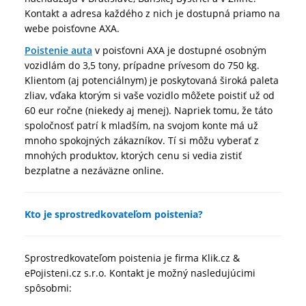
Kontakt a adresa každého z nich je dostupná priamo na
webe poisťovne AXA.
Poistenie auta
v poisťovni AXA je dostupné osobným
vozidlám do 3,5 tony, prípadne prívesom do 750 kg.
Klientom (aj potenciálnym) je poskytovaná široká paleta
zliav, vďaka ktorým si vaše vozidlo môžete poistiť už od
60 eur ročne (niekedy aj menej). Napriek tomu, že táto
spoločnosť patrí k mladším, na svojom konte má už
mnoho spokojných zákazníkov. Tí si môžu vyberať z
mnohých produktov, ktorých cenu si vedia zistiť
bezplatne a nezáväzne online.
Kto je sprostredkovateľom poistenia?
Sprostredkovateľom poistenia je firma Klik.cz &
ePojisteni.cz s.r.o. Kontakt je možný nasledujúcimi
spôsobmi: