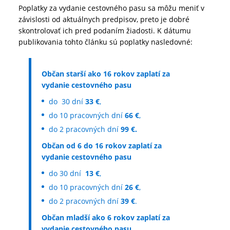
Poplatky za vydanie cestovného pasu sa môžu meniť v
závislosti od aktuálnych predpisov, preto je dobré
skontrolovať ich pred podaním žiadosti. K dátumu
publikovania tohto článku sú poplatky nasledovné:
Občan starší ako 16 rokov zaplatí za
vydanie cestovného pasu
do 30 dní
33 €
,
do 10 pracovných dní
66 €
,
do 2 pracovných dní
99 €.
Občan od 6 do 16 rokov zaplatí za
vydanie cestovného pasu
do 30 dní
13 €
,
do 10 pracovných dní
26 €
,
do 2 pracovných dní
39 €
.
Občan mladší ako 6 rokov zaplatí za
vydanie cestovného pasu