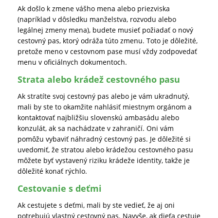
Ak došlo k zmene vášho mena alebo priezviska
(napríklad v dôsledku manželstva, rozvodu alebo
legálnej zmeny mena), budete musieť požiadať o nový
cestovný pas, ktorý odráža túto zmenu. Toto je dôležité,
pretože meno v cestovnom pase musí vždy zodpovedať
menu v oficiálnych dokumentoch.
Strata alebo krádež cestovného pasu
Ak stratíte svoj cestovný pas alebo je vám ukradnutý,
mali by ste to okamžite nahlásiť miestnym orgánom a
kontaktovať najbližšiu slovenskú ambasádu alebo
konzulát, ak sa nachádzate v zahraničí. Oni vám
pomôžu vybaviť náhradný cestovný pas. Je dôležité si
uvedomiť, že stratou alebo krádežou cestovného pasu
môžete byť vystavený riziku krádeže identity, takže je
dôležité konať rýchlo.
Cestovanie s deťmi
Ak cestujete s deťmi, mali by ste vedieť, že aj oni
potrebujú vlastný cestovný pas. Navyše, ak dieťa cestuje