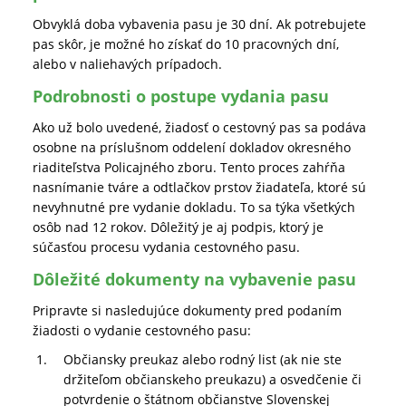
Obvyklá doba vybavenia pasu je 30 dní. Ak potrebujete
pas skôr, je možné ho získať do 10 pracovných dní,
alebo v naliehavých prípadoch.
Podrobnosti o postupe vydania pasu
Ako už bolo uvedené, žiadosť o cestovný pas sa podáva
osobne na príslušnom oddelení dokladov okresného
riaditeľstva Policajného zboru. Tento proces zahŕňa
nasnímanie tváre a odtlačkov prstov žiadateľa, ktoré sú
nevyhnutné pre vydanie dokladu. To sa týka všetkých
osôb nad 12 rokov. Dôležitý je aj podpis, ktorý je
súčasťou procesu vydania cestovného pasu.
Dôležité dokumenty na vybavenie pasu
Pripravte si nasledujúce dokumenty pred podaním
žiadosti o vydanie cestovného pasu:
Občiansky preukaz alebo rodný list (ak nie ste
držiteľom občianskeho preukazu) a osvedčenie či
potvrdenie o štátnom občianstve Slovenskej