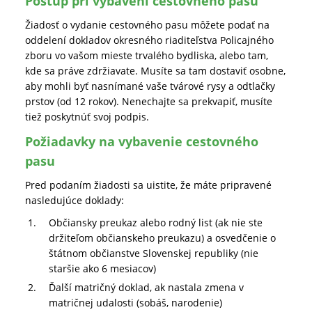
Postup pri vybavení cestovného pasu
Žiadosť o vydanie cestovného pasu môžete podať na
oddelení dokladov okresného riaditeľstva Policajného
zboru vo vašom mieste trvalého bydliska, alebo tam,
kde sa práve zdržiavate. Musíte sa tam dostaviť osobne,
aby mohli byť nasnímané vaše tvárové rysy a odtlačky
prstov (od 12 rokov). Nenechajte sa prekvapiť, musíte
tiež poskytnúť svoj podpis.
Požiadavky na vybavenie cestovného
pasu
Pred podaním žiadosti sa uistite, že máte pripravené
nasledujúce doklady:
Občiansky preukaz alebo rodný list (ak nie ste
držiteľom občianskeho preukazu) a osvedčenie o
štátnom občianstve Slovenskej republiky (nie
staršie ako 6 mesiacov)
Ďalší matričný doklad, ak nastala zmena v
matričnej udalosti (sobáš, narodenie)