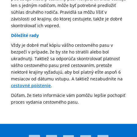
len s jedným rodičom, môže byť potrebné predložiť
súhlas druhého rodiča. Pravidlá sa môžu líšiť v
závislosti od krajiny, do ktorej cestujete, takže je dobré
skontrolovať ich vopred.
Dôležité rady
Vždy je dobré mať kópiu vášho cestovného pasu v
bezpečí v prípade, že by ste ho stratili alebo bol
ukradnutý. Taktiež sa odporúča skontrolovať platnosť
vášho cestovného pasu pred cestovaním, pretože
niektoré krajiny vyžadujú, aby bol platný ešte aspoň 6
mesiacov od dátumu vstupu. A taktiež nezabudnite na
cestovné poistenie
.
Dúfam, že tieto informácie vám pomôžu lepšie pochopiť
proces vydania cestovného pasu.