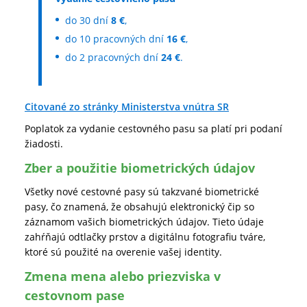
do 30 dní
8 €
,
do 10 pracovných dní
16 €
,
do 2 pracovných dní
24 €
.
Citované zo stránky Ministerstva vnútra SR
Poplatok za vydanie cestovného pasu sa platí pri podaní
žiadosti.
Zber a použitie biometrických údajov
Všetky nové cestovné pasy sú takzvané biometrické
pasy, čo znamená, že obsahujú elektronický čip so
záznamom vašich biometrických údajov. Tieto údaje
zahŕňajú odtlačky prstov a digitálnu fotografiu tváre,
ktoré sú použité na overenie vašej identity.
Zmena mena alebo priezviska v
cestovnom pase