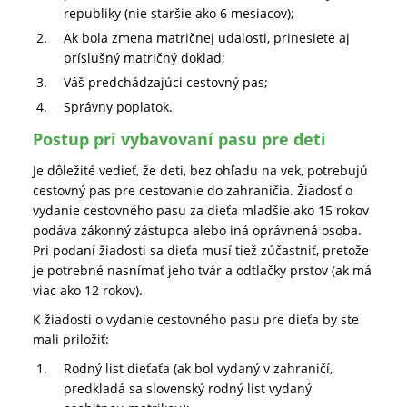
republiky (nie staršie ako 6 mesiacov);
Ak bola zmena matričnej udalosti, prinesiete aj
príslušný matričný doklad;
Váš predchádzajúci cestovný pas;
Správny poplatok.
Postup pri vybavovaní pasu pre deti
Je dôležité vedieť, že deti, bez ohľadu na vek, potrebujú
cestovný pas pre cestovanie do zahraničia. Žiadosť o
vydanie cestovného pasu za dieťa mladšie ako 15 rokov
podáva zákonný zástupca alebo iná oprávnená osoba.
Pri podaní žiadosti sa dieťa musí tiež zúčastniť, pretože
je potrebné nasnímať jeho tvár a odtlačky prstov (ak má
viac ako 12 rokov).
K žiadosti o vydanie cestovného pasu pre dieťa by ste
mali priložiť:
Rodný list dieťaťa (ak bol vydaný v zahraničí,
predkladá sa slovenský rodný list vydaný